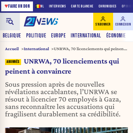
♥
FAIRE UN DON
NL
INTERVIEWS
CARTE BLANCHE
CHRONIQUES
OPINIO
S'ABONNER
CONNEXION
BELGIQUE
POLITIQUE
EUROPE
INTERNATIONAL
ÉCONOMIE
Accueil
International
UNRWA, 70 licenciements qui peinent
à convaincre
UNRWA, 70 licenciements qui
peinent à convaincre
Sous pression après de nouvelles
révélations accablantes, l’UNRWA se
résout à licencier 70 employés à Gaza,
sans reconnaître les accusations qui
fragilisent durablement sa crédibilité.