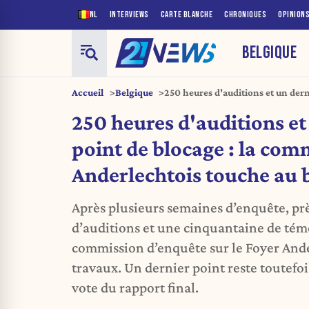
NL
INTERVIEWS
CARTE BLANCHE
CHRONIQUES
OPINION
BELGIQUE
Accueil
Belgique
250 heures d'auditions et un derni
commission Foyer Anderlechtois 
250 heures d'auditions et
point de blocage : la com
Anderlechtois touche au 
Après plusieurs semaines d’enquête, pr
d’auditions et une cinquantaine de tém
commission d’enquête sur le Foyer Ande
travaux. Un dernier point reste toutefoi
vote du rapport final.