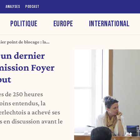
S
ANALYSES
PODCAST
POLITIQUE
EUROPE
INTERNATIONAL
er point de blocage : la
touche au but
 un dernier
mission Foyer
but
ès de 250 heures
oins entendus, la
rlechtois a achevé ses
s en discussion avant le