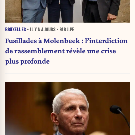
BRUXELLES
• IL Y A
4 JOURS
• PAR J.PE
Fusillades à Molenbeek : l’interdiction
de rassemblement révèle une crise
plus profonde