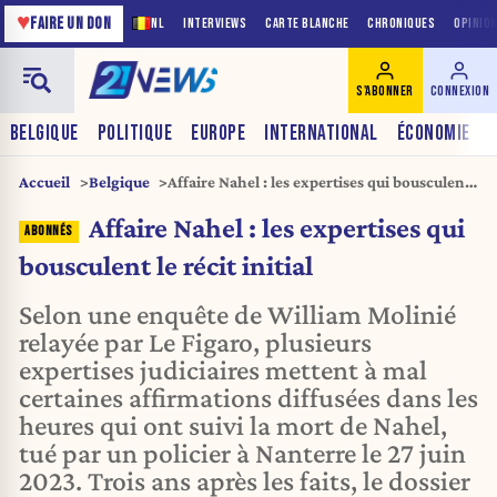
♥
FAIRE UN DON
NL
INTERVIEWS
CARTE BLANCHE
CHRONIQUES
OPINIO
S'ABONNER
CONNEXION
BELGIQUE
POLITIQUE
EUROPE
INTERNATIONAL
ÉCONOMIE
Accueil
Belgique
Affaire Nahel : les expertises qui bousculent
le récit initial
Affaire Nahel : les expertises qui
bousculent le récit initial
Selon une enquête de William Molinié
relayée par Le Figaro, plusieurs
expertises judiciaires mettent à mal
certaines affirmations diffusées dans les
heures qui ont suivi la mort de Nahel,
tué par un policier à Nanterre le 27 juin
2023. Trois ans après les faits, le dossier