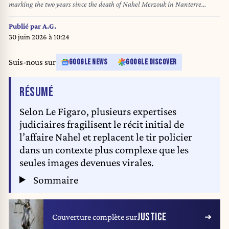
marking the two years since the death of Nahel Merzouk in Nanterre
France on June 27, 2025. Nahel Merzouk was killed at the age of 17 on
June 27, 2023 by a policeman during a traffic stop following a car chase.
Publié par
A.G.
Des personnes tiennent une banderole ou il y a inscrit Justice pour Nahel
30 juin 2026 à 10:24
27 06 2023 lors d un rassemblement marquant les deux ans de la mort de
Nahel Merzouk a Nanterre en France le 27 juin 2025. Nahel Merzouk a
Suis-nous sur
GOOGLE NEWS
GOOGLE DISCOVER
ete tue a l age de 17 ans le 27 juin 2023 par un policier lors d un controle
routier a la suite d une course poursuite.
DE L'ARTICLE
RÉSUMÉ
Selon Le Figaro, plusieurs expertises
judiciaires fragilisent le récit initial de
l’affaire Nahel et replacent le tir policier
dans un contexte plus complexe que les
seules images devenues virales.
Sommaire
JUSTICE
Couverture complète sur