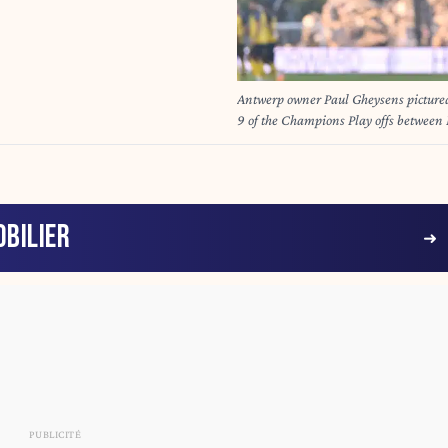
Antwerp owner Paul Gheysens pictured
9 of the Champions Play offs between
, 2025 in Antwerp, Belgium. (Photo by
BILIER