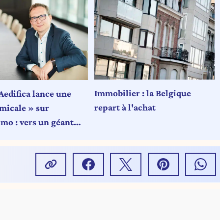
Immobilier : la Belgique
Aedifica lance une
repart à l'achat
micale » sur
mo : vers un géant
e l'immobilier de