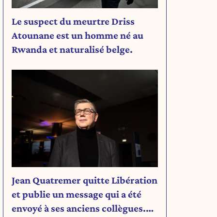
Le suspect du meurtre Driss
Atounane est un homme né au
Rwanda et naturalisé belge.
Jean Quatremer quitte Libération
et publie un message qui a été
envoyé à ses anciens collègues.