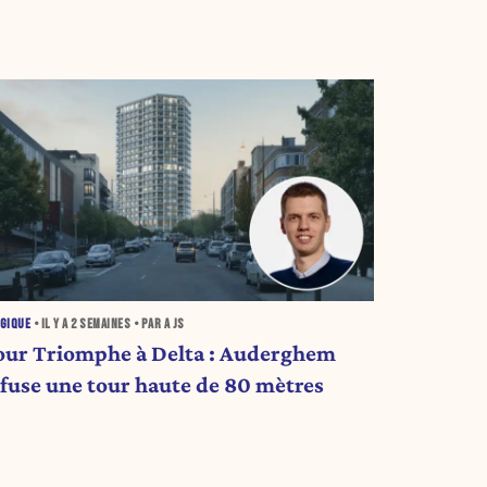
GIQUE
• IL Y A
2 SEMAINES
• PAR A JS
our Triomphe à Delta : Auderghem
efuse une tour haute de 80 mètres