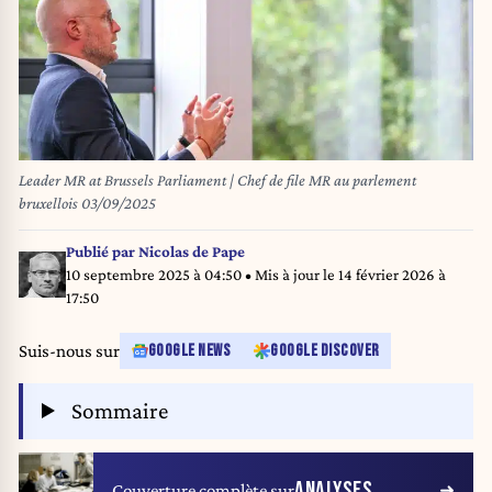
Leader MR at Brussels Parliament | Chef de file MR au parlement
bruxellois 03/09/2025
Publié par
Nicolas de Pape
10 septembre 2025 à 04:50
• Mis à jour le
14 février 2026 à
17:50
Suis-nous sur
GOOGLE NEWS
GOOGLE DISCOVER
Sommaire
ANALYSES
Couverture complète sur