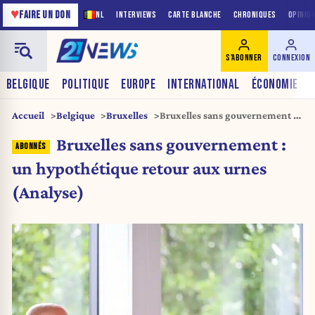
♥
FAIRE UN DON
NL
INTERVIEWS
CARTE BLANCHE
CHRONIQUES
OPINIO
S'ABONNER
CONNEXION
BELGIQUE
POLITIQUE
EUROPE
INTERNATIONAL
ÉCONOMIE
Accueil
Belgique
Bruxelles
Bruxelles sans gouvernement :
un hypothétique retour aux
Bruxelles sans gouvernement :
urnes (Analyse)
un hypothétique retour aux urnes
(Analyse)