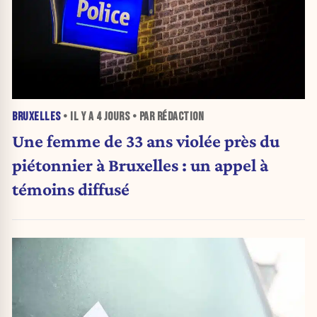
BRUXELLES
• IL Y A
4 JOURS
• PAR RÉDACTION
Une femme de 33 ans violée près du
piétonnier à Bruxelles : un appel à
témoins diffusé