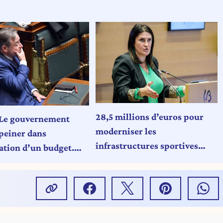
28,5 millions d’euros pour
Le gouvernement
moderniser les
peiner dans
infrastructures sportives
ration d’un budget.
wallonnes
et le MR résistent
positions de De