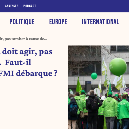
S
ANALYSES
PODCAST
POLITIQUE
EUROPE
INTERNATIONAL
ir, pas tomber à cause de
 que le FMI débarque ? (Édito)
doit agir, pas
 Faut-il
 FMI débarque ?