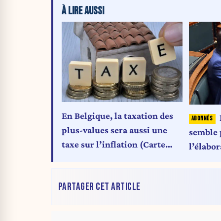
À LIRE AUSSI
En Belgique, la taxation des
plus-values sera aussi une
semble 
taxe sur l’inflation (Carte
l’élabo
blanche)
Vooruit 
aux pro
PARTAGER CET ARTICLE
Wever