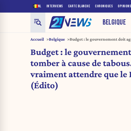
NL
INTERVIEWS
CARTE BLANCHE
CHRONIQUES
OPINION
BELGIQUE
Accueil
Belgique
Budget : le gouvernement doit ag
tabous. Faut-il vraiment attendre
Budget : le gouvernement 
tomber à cause de tabous.
vraiment attendre que le
(Édito)