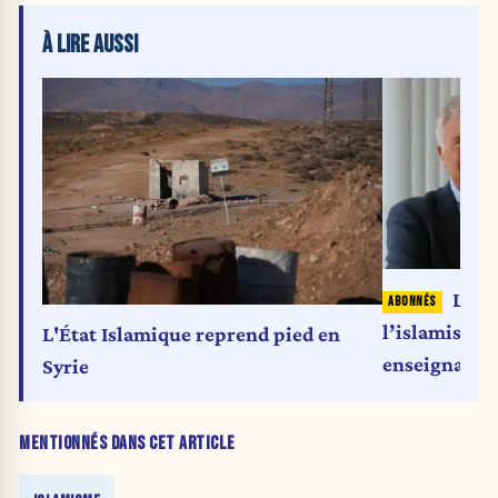
À LIRE AUSSI
L’éco
l’islamisme d
L'État Islamique reprend pied en
enseignants
Syrie
MENTIONNÉS DANS CET ARTICLE