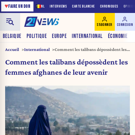
♥
FAIRE UN DON
NL
INTERVIEWS
CARTE BLANCHE
CHRONIQUES
OPINIO
S'ABONNER
CONNEXION
BELGIQUE
POLITIQUE
EUROPE
INTERNATIONAL
ÉCONOMIE
Accueil
International
Comment les talibans dépossèdent les
femmes afghanes de leur avenir
Comment les talibans dépossèdent les
femmes afghanes de leur avenir