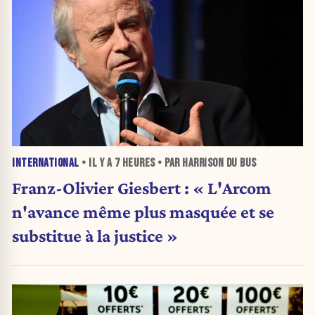
INTERNATIONAL
• IL Y A
7 HEURES
• PAR HARRISON DU BUS
Franz-Olivier Giesbert : « L'Arcom
n'avance même plus masquée et se
substitue à la justice »