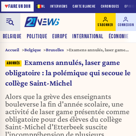
♥
FAIRE UN DON
NL
INTERVIEWS
CARTE BLANCHE
CHRONIQUES
OPINIO
S'ABONNER
CONNEXION
BELGIQUE
POLITIQUE
EUROPE
INTERNATIONAL
ÉCONOMIE
Accueil
Belgique
Bruxelles
Examens annulés, laser game
obligatoire : la polémique qui
Examens annulés, laser game
secoue le collège Saint-Michel
obligatoire : la polémique qui secoue le
collège Saint-Michel
Alors que la grève des enseignants
bouleverse la fin d'année scolaire, une
activité de laser game présentée comme
obligatoire pour des élèves du collège
Saint-Michel d'Etterbeek suscite
l'incompréhension de plusieurs