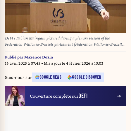
DeFI's Fabian Maingain pictured during a plenary session of the
Federation Wallonia-Brussels parliament (Federation Wallonie-Bruxelles
- Federatie Wallonie-Brussel), in Brussels, on Thursday 18 July 2024. The
new government will present its statement for the upcoming years. BELGA
Publié par
Maxence Dozin
PHOTO BRUNO FAHY
16 avril 2025 à 07:45
• Mis à jour le
4 février 2026 à 10:03
Suis-nous sur
GOOGLE NEWS
GOOGLE DISCOVER
DÉFI
Couverture complète sur