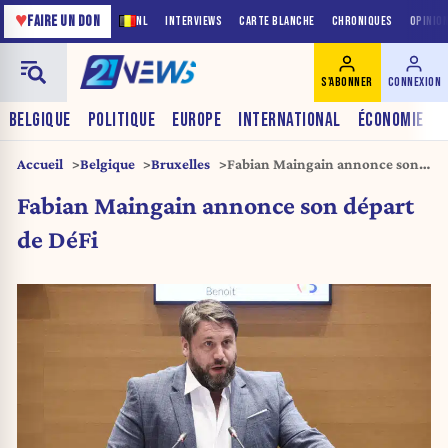
♥
FAIRE UN DON
NL
INTERVIEWS
CARTE BLANCHE
CHRONIQUES
OPINIO
S'ABONNER
CONNEXION
BELGIQUE
POLITIQUE
EUROPE
INTERNATIONAL
ÉCONOMIE
Accueil
Belgique
Bruxelles
Fabian Maingain annonce son
départ de DéFi
Fabian Maingain annonce son départ
de DéFi