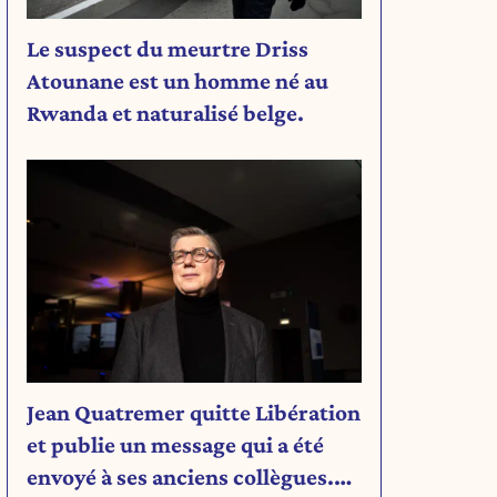
Le suspect du meurtre Driss
Atounane est un homme né au
Rwanda et naturalisé belge.
Jean Quatremer quitte Libération
et publie un message qui a été
envoyé à ses anciens collègues.