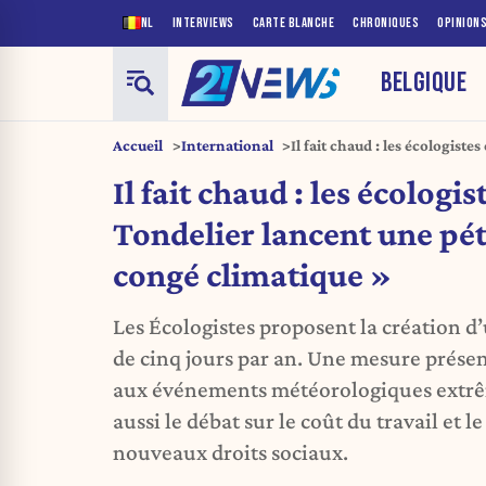
NL
INTERVIEWS
CARTE BLANCHE
CHRONIQUES
OPINION
BELGIQUE
Accueil
International
Il fait chaud : les écologist
pétition pour un « congé cl
Il fait chaud : les écologi
Tondelier lancent une pét
congé climatique »
Les Écologistes proposent la création d
de cinq jours par an. Une mesure prés
aux événements météorologiques extrê
aussi le débat sur le coût du travail et 
nouveaux droits sociaux.