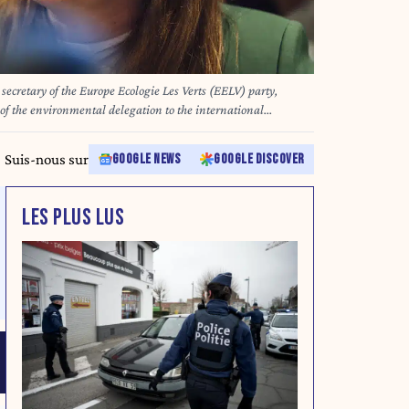
 secretary of the Europe Ecologie Les Verts (EELV) party,
 of the environmental delegation to the international
e Versailles, in Paris, France, February 25, 2025. Portrait de
 du parti Europe Ecologie Les Verts (EELV), s exprimant face
Suis-nous sur
GOOGLE NEWS
GOOGLE DISCOVER
gation ecologiste au salon international de l agriculture a Paris
ce, le 25 fevrier 2025. (Photo by Bastien André / Hans Lucas /
LES PLUS LUS