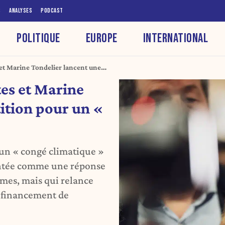
S
ANALYSES
PODCAST
POLITIQUE
EUROPE
INTERNATIONAL
es et Marine Tondelier lancent une
imatique »
stes et Marine
ition pour un «
’un « congé climatique »
entée comme une réponse
mes, mais qui relance
le financement de