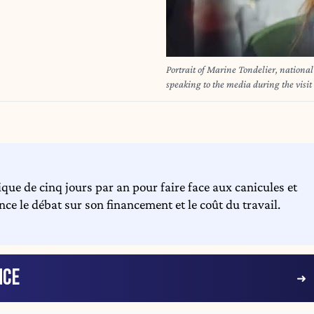
Portrait of Marine Tondelier, national
speaking to the media during the visit
agricultural show in Paris Expo Porte d
Marine Tondelier, secretaire nationale
aux medias lors de la visite de la dele
Expo Porte de Versailles, a Paris, Fran
Hans Lucas via AFP)
que de cinq jours par an pour faire face aux canicules et
e le débat sur son financement et le coût du travail.
NCE