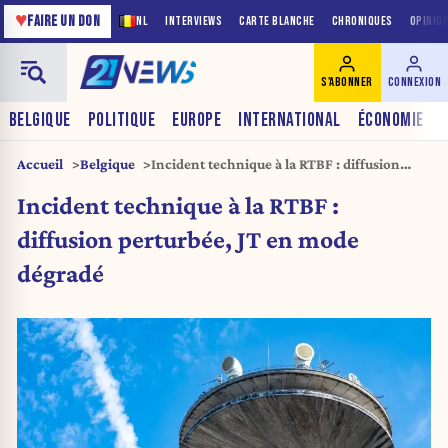
♥
FAIRE UN DON
NL
INTERVIEWS
CARTE BLANCHE
CHRONIQUES
OPINIO
S'ABONNER
CONNEXION
BELGIQUE
POLITIQUE
EUROPE
INTERNATIONAL
ÉCONOMIE
Accueil
Belgique
Incident technique à la RTBF : diffusion
perturbée, JT en mode dégradé
Incident technique à la RTBF :
diffusion perturbée, JT en mode
dégradé