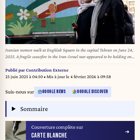
Iranian women walk at Enghlab Square in the capital Tehran on June 24,
2025. A fragile ceasefire in the Iran-Israel war appeared to be holding on
June 24, after 12 days of strikes that saw Israel and the United States
pummel the Islamic republic's nuclear facilities. (Photo by ATTA KENARE /
Publié par
Contribution Externe
AFP)
25 juin 2025 à 04:50
• Mis à jour le
4 février 2026 à 09:58
Suis-nous sur
GOOGLE NEWS
GOOGLE DISCOVER
Sommaire
Couverture complète sur
CARTE BLANCHE