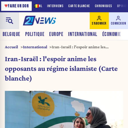
♥
FAIRE UN DON
NL
INTERVIEWS
CARTE BLANCHE
CHRONIQUES
OPINIO
S'ABONNER
CONNEXION
BELGIQUE
POLITIQUE
EUROPE
INTERNATIONAL
ÉCONOMIE
Accueil
International
Iran-Israël : l'espoir anime les
opposants au régime islamiste (Carte
Iran-Israël : l'espoir anime les
blanche)
opposants au régime islamiste (Carte
blanche)