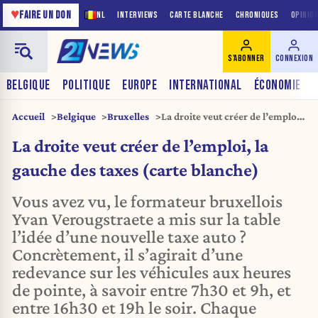
♥
FAIRE UN DON
NL
INTERVIEWS
CARTE BLANCHE
CHRONIQUES
OPINIO
S'ABONNER
CONNEXION
BELGIQUE
POLITIQUE
EUROPE
INTERNATIONAL
ÉCONOMIE
Accueil
Belgique
Bruxelles
La droite veut créer de l’emploi,
la gauche des taxes (carte
La droite veut créer de l’emploi, la
blanche)
gauche des taxes (carte blanche)
Vous avez vu, le formateur bruxellois
Yvan Verougstraete a mis sur la table
l’idée d’une nouvelle taxe auto ?
Concrètement, il s’agirait d’une
redevance sur les véhicules aux heures
de pointe, à savoir entre 7h30 et 9h, et
entre 16h30 et 19h le soir. Chaque