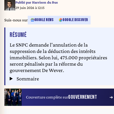
PS, CdH and FDF announced plans to form governments for the Brussels
Publié par
Harrison du Bus
Region, the Walloon Region and Federation Wallonia Brussels
29 juin 2026 à 12:15
(Federation Wallonie-Bruxelles - Communaute francaise) without MR.
BELGA PHOTO NICOLAS MAETERLINCK
Suis-nous sur
GOOGLE NEWS
GOOGLE DISCOVER
DE L'ARTICLE
RÉSUMÉ
Le SNPC demande l'annulation de la
suppression de la déduction des intérêts
immobiliers. Selon lui, 475.000 propriétaires
seront pénalisés par la réforme du
gouvernement De Wever.
Sommaire
GOUVERNEMENT
Couverture complète sur