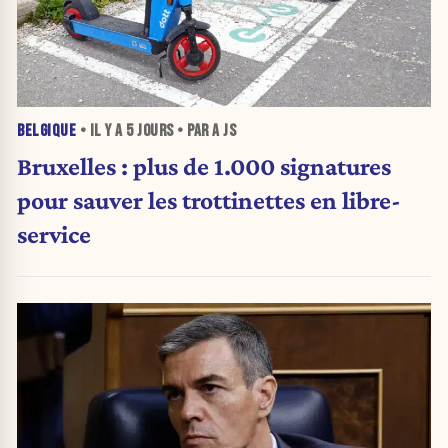
BELGIQUE
• IL Y A
5 JOURS
• PAR A JS
Bruxelles : plus de 1.000 signatures
pour sauver les trottinettes en libre-
service