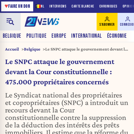
♥
FAIRE UN DON
NL
INTERVIEWS
CARTE BLANCHE
CHRONIQUES
OPINIO
S'ABONNER
CONNEXI
BELGIQUE
POLITIQUE
EUROPE
INTERNATIONAL
ÉCONOMIE
Accueil
Belgique
Le SNPC attaque le gouvernement devant la
Cour constitutionnelle : 475.000
Le SNPC attaque le gouvernement
propriétaires concernés
devant la Cour constitutionnelle :
475.000 propriétaires concernés
Le Syndicat national des propriétaires
et copropriétaires (SNPC) a introduit un
recours devant la Cour
constitutionnelle contre la suppression
de la déduction des intérêts des prêts
immobiliers. Il estime que la réforme du