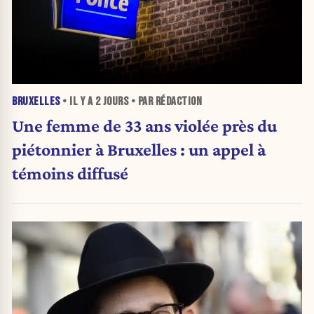
BRUXELLES
• IL Y A
2 JOURS
• PAR RÉDACTION
Une femme de 33 ans violée près du
piétonnier à Bruxelles : un appel à
témoins diffusé