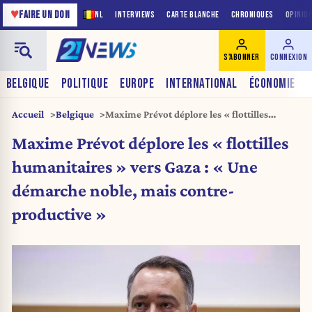
♥
FAIRE UN DON
NL
INTERVIEWS
CARTE BLANCHE
CHRONIQUES
OPINIO
S'ABONNER
CONNEXION
BELGIQUE
POLITIQUE
EUROPE
INTERNATIONAL
ÉCONOMIE
Accueil
Belgique
Maxime Prévot déplore les « flottilles
humanitaires » vers Gaza : « Une démarche
Maxime Prévot déplore les « flottilles
noble, mais contre-productive »
humanitaires » vers Gaza : « Une
démarche noble, mais contre-
productive »