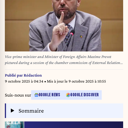
Vice-prime minister and Minister of Foreign Affairs Maxime Prevot
pictured during a session of the chamber commission of External Relations,
at the federal parliament, in Brussels, Wednesday 03 September 2025.
Today's session will discuss the agreement the Government reached
Publié par
Rédaction
regarding sanction on Israel. BELGA PHOTO NICOLAS MAETERLINCK
9 octobre 2025 à 04:34
• Mis à jour le
9 octobre 2025 à 10:55
Suis-nous sur
GOOGLE NEWS
GOOGLE DISCOVER
Sommaire