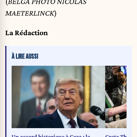
(
BELGA PHOTO NICOLAS
MAETERLINCK
)
La Rédaction
À LIRE AUSSI
Un accord historique à Gaza : la
Greta Thunbe