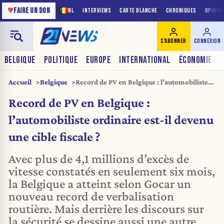
♥
FAIRE UN DON
NL
INTERVIEWS
CARTE BLANCHE
CHRONIQUES
OPINIO
S'ABONNER
CONNEXION
BELGIQUE
POLITIQUE
EUROPE
INTERNATIONAL
ÉCONOMIE
Accueil
Belgique
Record de PV en Belgique : l’automobiliste
ordinaire est-il devenu une cible fiscale ?
Record de PV en Belgique :
l’automobiliste ordinaire est-il devenu
une cible fiscale ?
Avec plus de 4,1 millions d’excès de
vitesse constatés en seulement six mois,
la Belgique a atteint selon Gocar un
nouveau record de verbalisation
routière. Mais derrière les discours sur
la sécurité se dessine aussi une autre