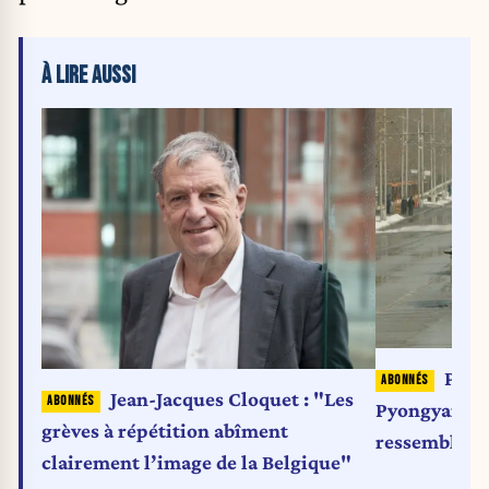
À LIRE AUSSI
Pour
Jean-Jacques Cloquet : "Les
Pyongyang 
grèves à répétition abîment
ressembler à
clairement l’image de la Belgique"
asiatique