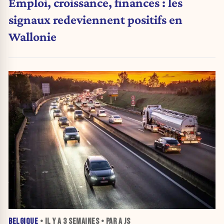
Emploi, croissance, finances : les
signaux redeviennent positifs en
Wallonie
BELGIQUE
• IL Y A
3 SEMAINES
• PAR A JS