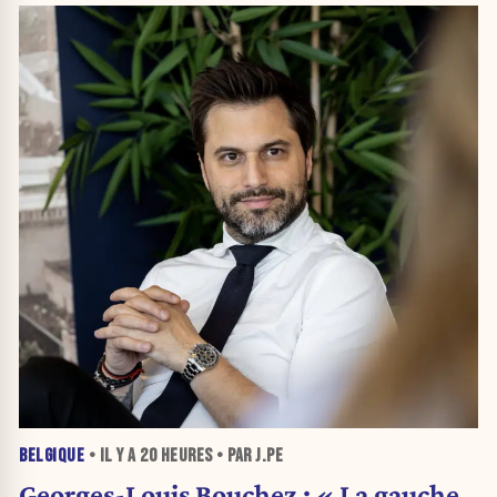
BELGIQUE
• IL Y A
20 HEURES
• PAR J.PE
Georges-Louis Bouchez : « La gauche