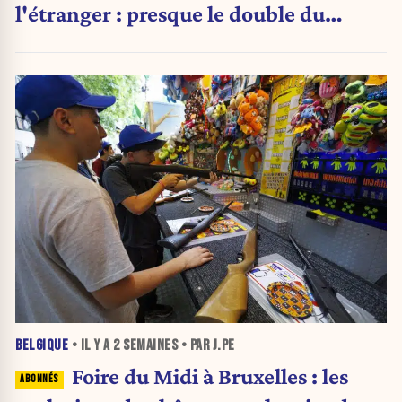
l'étranger : presque le double du
montant d'il y a cinq ans
BELGIQUE
• IL Y A
2 SEMAINES
• PAR J.PE
Foire du Midi à Bruxelles : les