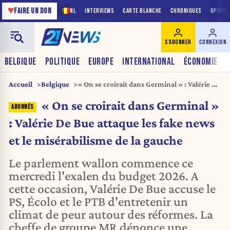
♥
FAIRE UN DON
NL
INTERVIEWS
CARTE BLANCHE
CHRONIQUES
OPINIO
S'ABONNER
CONNEXION
BELGIQUE
POLITIQUE
EUROPE
INTERNATIONAL
ÉCONOMIE
Accueil
Belgique
« On se croirait dans Germinal » : Valérie De
Bue attaque les fake news et le
« On se croirait dans Germinal »
misérabilisme de la gauche
: Valérie De Bue attaque les fake news
et le misérabilisme de la gauche
Le parlement wallon commence ce
mercredi l'exalen du budget 2026. A
cette occasion, Valérie De Bue accuse le
PS, Écolo et le PTB d'entretenir un
climat de peur autour des réformes. La
cheffe de groupe MR dénonce une