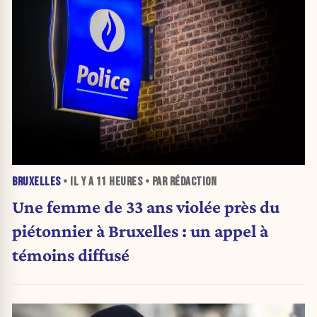
BRUXELLES
• IL Y A
11 HEURES
• PAR RÉDACTION
Une femme de 33 ans violée près du
piétonnier à Bruxelles : un appel à
témoins diffusé