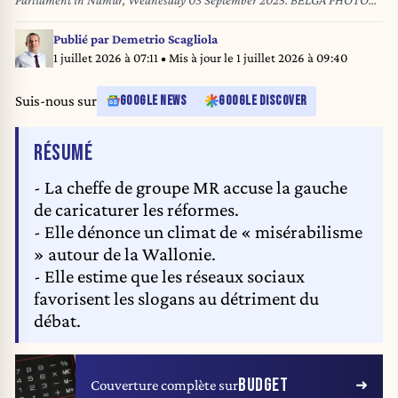
Parliament in Namur, Wednesday 03 September 2025. BELGA PHOTO
ERIC LALMAND
Publié par
Demetrio Scagliola
1 juillet 2026 à 07:11
• Mis à jour le
1 juillet 2026 à 09:40
Suis-nous sur
GOOGLE NEWS
GOOGLE DISCOVER
DE L'ARTICLE
RÉSUMÉ
- La cheffe de groupe MR accuse la gauche
de caricaturer les réformes.
- Elle dénonce un climat de « misérabilisme
» autour de la Wallonie.
- Elle estime que les réseaux sociaux
favorisent les slogans au détriment du
débat.
BUDGET
Couverture complète sur