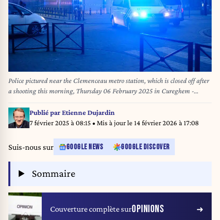
Police pictured near the Clemenceau metro station, which is closed off after
a shooting this morning, Thursday 06 February 2025 in Cureghem -
Kuregem, Anderlecht, Brussels. It's the second day in a row that a shooting
has taken place near the metro station. One person was injured. BELGA
Publié par
Etienne Dujardin
PHOTO HATIM KAGHAT
7 février 2025 à 08:15
• Mis à jour le
14 février 2026 à 17:08
Suis-nous sur
GOOGLE NEWS
GOOGLE DISCOVER
Sommaire
OPINIONS
Couverture complète sur