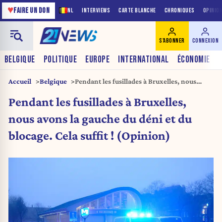
♥
FAIRE UN DON
NL
INTERVIEWS
CARTE BLANCHE
CHRONIQUES
OPINIO
S'ABONNER
CONNEXION
BELGIQUE
POLITIQUE
EUROPE
INTERNATIONAL
ÉCONOMIE
Accueil
Belgique
Pendant les fusillades à Bruxelles, nous
avons la gauche du déni et du blocage. Cela
Pendant les fusillades à Bruxelles,
suffit ! (Opinion)
nous avons la gauche du déni et du
blocage. Cela suffit ! (Opinion)