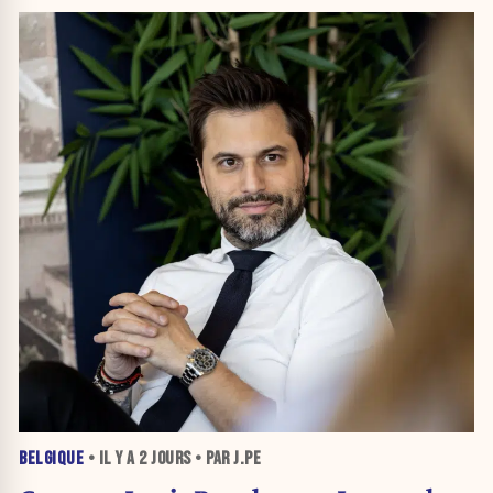
BELGIQUE
• IL Y A
2 JOURS
• PAR J.PE