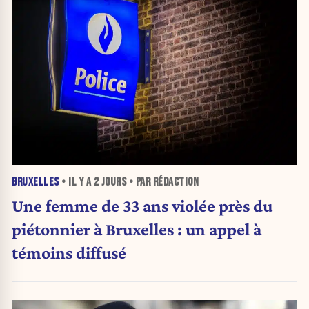
BRUXELLES
• IL Y A
2 JOURS
• PAR RÉDACTION
Une femme de 33 ans violée près du
piétonnier à Bruxelles : un appel à
témoins diffusé