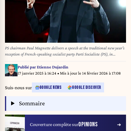
PS chairman Paul Magnette delivers a speech at the traditional new year's
reception of French-speaking socialist party Parti Socialiste (PS), in
Brussels, Thursday 16 January 2025. BELGA PHOTO ERIC LALMAND
Publié par
Etienne Dujardin
17 janvier 2025 à 16:24
• Mis à jour le
14 février 2026 à 17:08
Suis-nous sur
GOOGLE NEWS
GOOGLE DISCOVER
Sommaire
OPINIONS
Couverture complète sur