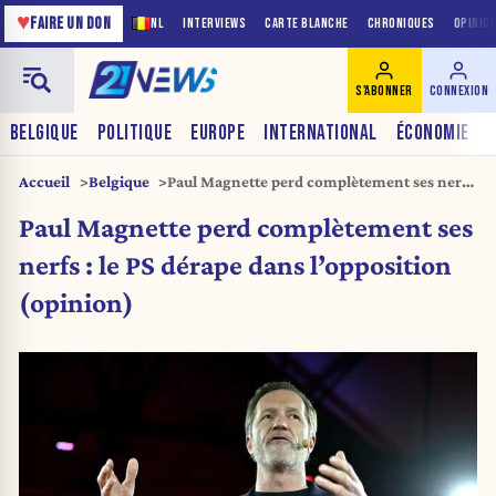
♥
FAIRE UN DON
NL
INTERVIEWS
CARTE BLANCHE
CHRONIQUES
OPINIO
S'ABONNER
CONNEXION
BELGIQUE
POLITIQUE
EUROPE
INTERNATIONAL
ÉCONOMIE
Accueil
Belgique
Paul Magnette perd complètement ses nerfs
: le PS dérape dans l’opposition (opinion)
Paul Magnette perd complètement ses
nerfs : le PS dérape dans l’opposition
(opinion)