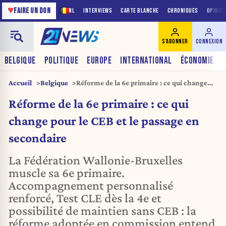
♥
FAIRE UN DON
NL
INTERVIEWS
CARTE BLANCHE
CHRONIQUES
OPINIO
S'ABONNER
CONNEXION
BELGIQUE
POLITIQUE
EUROPE
INTERNATIONAL
ÉCONOMIE
Accueil
Belgique
Réforme de la 6e primaire : ce qui change
pour le CEB et le passage en secondaire
Réforme de la 6e primaire : ce qui
change pour le CEB et le passage en
secondaire
La Fédération Wallonie-Bruxelles
muscle sa 6e primaire.
Accompagnement personnalisé
renforcé, Test CLE dès la 4e et
possibilité de maintien sans CEB : la
réforme adoptée en commission entend