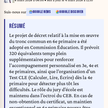
4 mars 2026 à 06:00
• Mis à jour le
4 mars 2026 à 12:10
Suis-nous sur
GOOGLE NEWS
GOOGLE DISCOVER
DE L'ARTICLE
RÉSUMÉ
Le projet de décret relatif à la mise en œuvre
du tronc commun en 6e primaire a été
adopté en Commission Éducation. Il prévoit
320 équivalents temps plein
supplémentaires pour renforcer
l’accompagnement personnalisé en 3e, 4e et
6e primaires, ainsi que l’organisation d’un
Test CLE (Calculer, Lire, Écrire) dès la 4e
primaire pour détecter plus tôt les
difficultés. Le rôle du jury d’école est
maintenu dans l’octroi du CEB. En cas de
non-obtention du certificat, un maintien
exceptionnel en 6e primaire pourra être