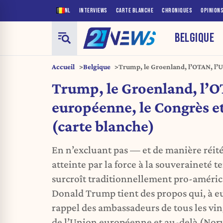
NL
INTERVIEWS
CARTE BLANCHE
CHRONIQUES
OPINION
BELGIQUE
Accueil
Belgique
Trump, le Groenland, l’OTAN, l’
et la Bourse (carte blanche)
Trump, le Groenland, l’O
européenne, le Congrès et
(carte blanche)
En n’excluant pas — et de manière réit
atteinte par la force à la souveraineté te
surcroît traditionnellement pro-améric
Donald Trump tient des propos qui, à eux
rappel des ambassadeurs de tous les vi
de l’Union européenne et au-delà (Nor