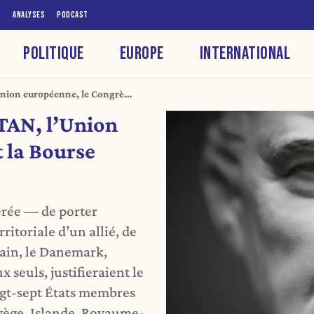
S
ANALYSES
PODCAST
POLITIQUE
EUROPE
INTERNATIONAL
Union européenne, le Congrès
TAN, l’Union
 la Bourse
érée — de porter
rritoriale d’un allié, de
ain, le Danemark,
 seuls, justifieraient le
ngt-sept États membres
vège, Islande, Royaume-