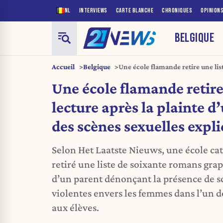
NL
INTERVIEWS
CARTE BLANCHE
CHRONIQUES
OPINION
BELGIQUE
Accueil
Belgique
Une école flamande retire une list
d’un parent sur des scènes sexuell
Une école flamande retire
lecture après la plainte d
des scènes sexuelles expli
Selon Het Laatste Nieuws, une école ca
retiré une liste de soixante romans grap
d’un parent dénonçant la présence de sc
violentes envers les femmes dans l’un 
aux élèves.