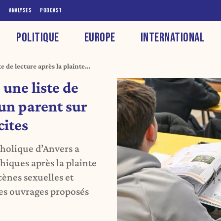
S
ANALYSES
PODCAST
POLITIQUE
EUROPE
INTERNATIONAL
e de lecture après la plainte
es explicites
 une liste de
’un parent sur
cites
tholique d’Anvers a
hiques après la plainte
ènes sexuelles et
des ouvrages proposés