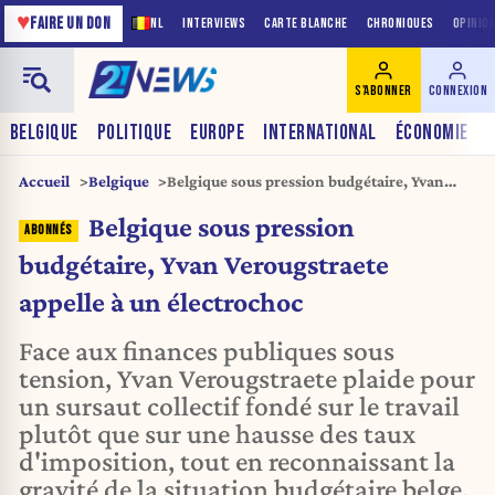
♥
FAIRE UN DON
NL
INTERVIEWS
CARTE BLANCHE
CHRONIQUES
OPINIO
S'ABONNER
CONNEXION
BELGIQUE
POLITIQUE
EUROPE
INTERNATIONAL
ÉCONOMIE
Accueil
Belgique
Belgique sous pression budgétaire, Yvan
Verougstraete appelle à un électrochoc
Belgique sous pression
budgétaire, Yvan Verougstraete
appelle à un électrochoc
Face aux finances publiques sous
tension, Yvan Verougstraete plaide pour
un sursaut collectif fondé sur le travail
plutôt que sur une hausse des taux
d'imposition, tout en reconnaissant la
gravité de la situation budgétaire belge.