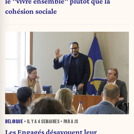
le "vivre ensemble" plutôt que la
cohésion sociale
BELGIQUE
• IL Y A
4 SEMAINES
• PAR A JS
Les Engagés désavouent leur