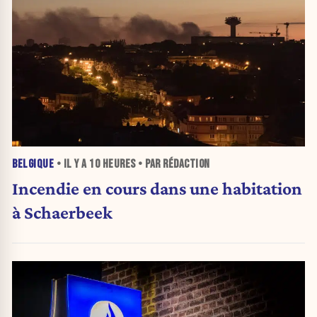
BELGIQUE
• IL Y A
10 HEURES
• PAR RÉDACTION
Incendie en cours dans une habitation
à Schaerbeek