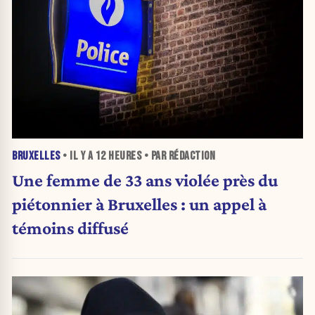
BRUXELLES
• IL Y A
12 HEURES
• PAR RÉDACTION
Une femme de 33 ans violée près du
piétonnier à Bruxelles : un appel à
témoins diffusé