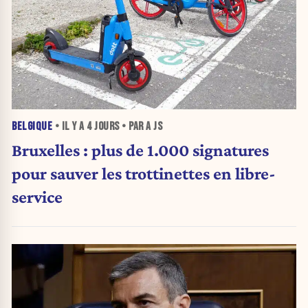
BELGIQUE
• IL Y A
4 JOURS
• PAR A JS
Bruxelles : plus de 1.000 signatures
pour sauver les trottinettes en libre-
service