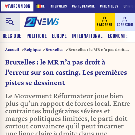
♥
FAIRE UN DON
NL
INTERVIEWS
CARTE BLANCHE
CHRONIQUES
OPINIO
S'ABONNER
CONNEXION
BELGIQUE
POLITIQUE
EUROPE
INTERNATIONAL
ÉCONOMIE
Accueil
Belgique
Bruxelles
Bruxelles : le MR n’a pas droit à
l’erreur sur son casting. Les
Bruxelles : le MR n’a pas droit à
premières pistes se dessinent
l’erreur sur son casting. Les premières
pistes se dessinent
Le Mouvement Réformateur joue bien
plus qu’un rapport de forces local. Entre
contraintes budgétaires sévères et
marges politiques limitées, le parti doit
surtout convaincre qu’il peut incarner
une ligne claire à droite dans une