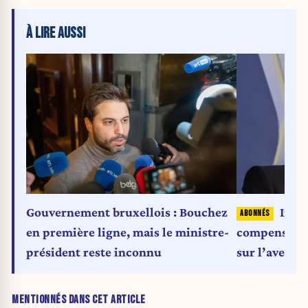
À LIRE AUSSI
Gouvernement bruxellois : Bouchez
Ineo
en première ligne, mais le ministre-
compensation
président reste inconnu
sur l’avenir
européenne
MENTIONNÉS DANS CET ARTICLE