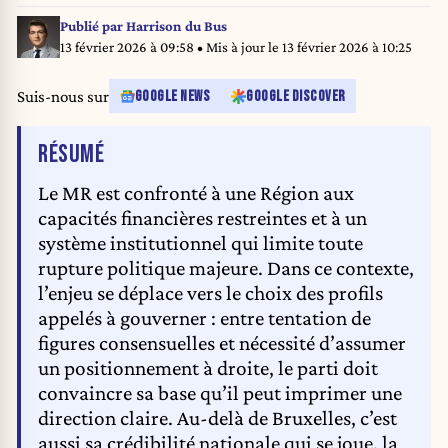
Brussels government, Thursday 12 February 2026, in Brussels. After more
than 600 days an agreement has been reached on a government for the
Publié par
Harrison du Bus
Brussels region. BELGA PHOTO NICOLAS MAETERLINCK
13 février 2026 à 09:58
• Mis à jour le
13 février 2026 à 10:25
Suis-nous sur
GOOGLE NEWS
GOOGLE DISCOVER
DE L'ARTICLE
RÉSUMÉ
Le MR est confronté à une Région aux
capacités financières restreintes et à un
système institutionnel qui limite toute
rupture politique majeure. Dans ce contexte,
l’enjeu se déplace vers le choix des profils
appelés à gouverner : entre tentation de
figures consensuelles et nécessité d’assumer
un positionnement à droite, le parti doit
convaincre sa base qu’il peut imprimer une
direction claire. Au-delà de Bruxelles, c’est
aussi sa crédibilité nationale qui se joue, la