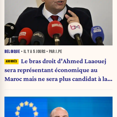
BELGIQUE
• IL Y A
5 JOURS
• PAR J.PE
Le bras droit d'Ahmed Laaouej
sera représentant économique au
Maroc mais ne sera plus candidat à la
Stib.