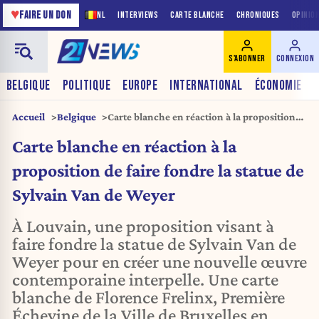
♥
FAIRE UN DON
NL
INTERVIEWS
CARTE BLANCHE
CHRONIQUES
OPINIO
S'ABONNER
CONNEXION
BELGIQUE
POLITIQUE
EUROPE
INTERNATIONAL
ÉCONOMIE
Accueil
Belgique
Carte blanche en réaction à la proposition
de faire fondre la statue de Sylvain Van de
Carte blanche en réaction à la
Weyer
proposition de faire fondre la statue de
Sylvain Van de Weyer
À Louvain, une proposition visant à
faire fondre la statue de Sylvain Van de
Weyer pour en créer une nouvelle œuvre
contemporaine interpelle. Une carte
blanche de Florence Frelinx, Première
Échevine de la Ville de Bruxelles en