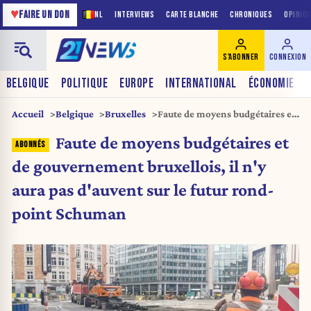
♥
FAIRE UN DON
NL
INTERVIEWS
CARTE BLANCHE
CHRONIQUES
OPINIO
S'ABONNER
CONNEXION
BELGIQUE
POLITIQUE
EUROPE
INTERNATIONAL
ÉCONOMIE
Accueil
Belgique
Bruxelles
Faute de moyens budgétaires et
de gouvernement bruxellois, il
Faute de moyens budgétaires et
n’y aura pas d’auvent sur le
futur rond-point Schuman
de gouvernement bruxellois, il n'y
aura pas d'auvent sur le futur rond-
point Schuman