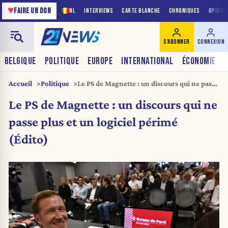
♥
FAIRE UN DON
NL
INTERVIEWS
CARTE BLANCHE
CHRONIQUES
OPINIO
S'ABONNER
CONNEXION
BELGIQUE
POLITIQUE
EUROPE
INTERNATIONAL
ÉCONOMIE
Accueil
Politique
Le PS de Magnette : un discours qui ne passe
plus et un logiciel périmé (Édito)
Le PS de Magnette : un discours qui ne
passe plus et un logiciel périmé
(Édito)