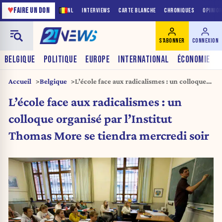
♥
FAIRE UN DON
NL
INTERVIEWS
CARTE BLANCHE
CHRONIQUES
OPINIO
S'ABONNER
CONNEXION
BELGIQUE
POLITIQUE
EUROPE
INTERNATIONAL
ÉCONOMIE
Accueil
Belgique
L’école face aux radicalismes : un colloque
organisé par l’Institut Thomas More se
L’école face aux radicalismes : un
tiendra mercredi soir
colloque organisé par l’Institut
Thomas More se tiendra mercredi soir