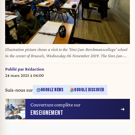
Illustration picture shows a visit to the 'Sint-Jan-Berchmanscollege' school
in the center of Brussels, Wednesday 06 November 2019. The Sint-Jan-
Berchmanscollege is a secondary education school, part of the
Scholengemeenschap voor Katholiek Secundair Onderwijs Sint-Gorik.
Publié par
Rédaction
BELGA PHOTO NICOLAS MAETERLINCK
24 mars 2025 à 04:00
Suis-nous sur
GOOGLE NEWS
GOOGLE DISCOVER
Couverture complète sur
ENSEIGNEMENT