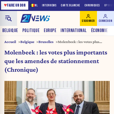
♥
FAIRE UN DON
NL
INTERVIEWS
CARTE BLANCHE
CHRONIQUES
OPINIO
S'ABONNER
CONNEXION
BELGIQUE
POLITIQUE
EUROPE
INTERNATIONAL
ÉCONOMIE
Accueil
Belgique
Bruxelles
Molenbeek : les votes plus
importants que les amendes de
Molenbeek : les votes plus importants
stationnement (Chronique)
que les amendes de stationnement
(Chronique)