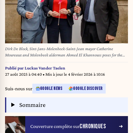
Dirk De Block, Sint-Jans-Molenbeek-Saint-Jean mayor Catherine
Moureaux and Molenbeek alderman Ahmed El Khannouss poses for the
photographer during the installation of the new city council of Molenbeek-
Saint-Jean - Sint-Jans-Molenbeek, on Friday 06 December 2024 in
Publié par
Luckas Vander Taelen
Brussels. PS-Vooruit, PTB/PVDA and Molenbeek Autrement reached an
27 août 2025 à 04:40
• Mis à jour le
4 février 2026 à 10:16
agreement to for a city council coalition, after the last local elections.
BELGA PHOTO HATIM KAGHAT
Suis-nous sur
GOOGLE NEWS
GOOGLE DISCOVER
Sommaire
CHRONIQUES
Couverture complète sur