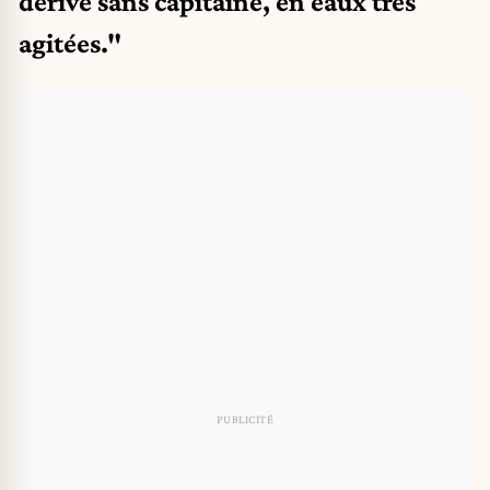
dérive sans capitaine, en eaux très
agitées."