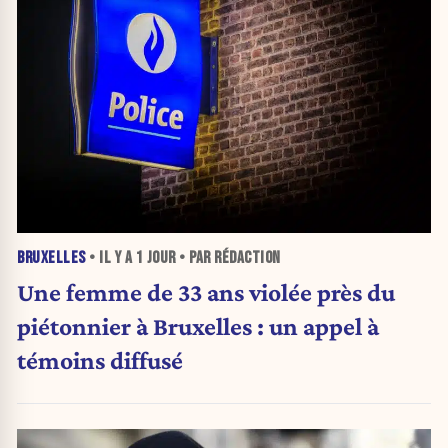
BRUXELLES
• IL Y A
1 JOUR
• PAR RÉDACTION
Une femme de 33 ans violée près du
piétonnier à Bruxelles : un appel à
témoins diffusé