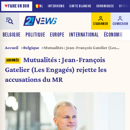
♥
FAIRE UN DON
NL
INTERVIEWS
CARTE BLANCHE
CHRONIQUES
OPINIO
S'ABONNER
CONNEXION
BELGIQUE
POLITIQUE
EUROPE
INTERNATIONAL
ÉCONOMIE
Accueil
Belgique
Mutualités : Jean-François Gatelier (Les
Engagés) rejette les accusations du MR
Mutualités : Jean-François
Gatelier (Les Engagés) rejette les
accusations du MR