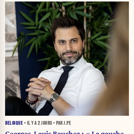
BELGIQUE
• IL Y A
2 JOURS
• PAR J.PE
Georges-Louis Bouchez : « La gauche