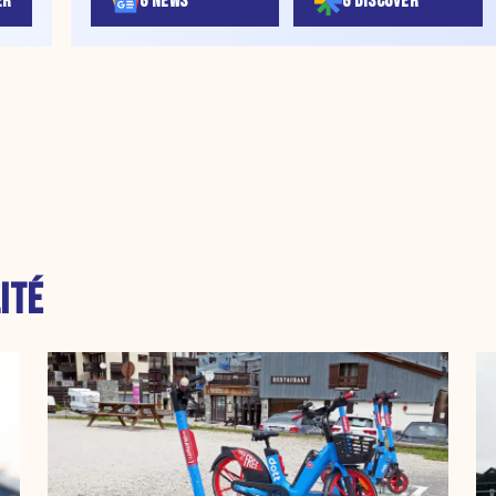
ER
G NEWS
G DISCOVER
ITÉ