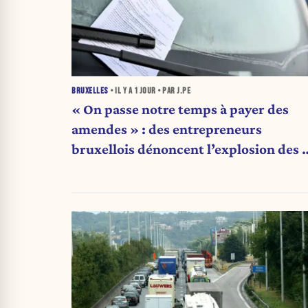
BRUXELLES
• IL Y A
1 JOUR
• PAR J.PE
« On passe notre temps à payer des
amendes » : des entrepreneurs
bruxellois dénoncent l’explosion des 
qui étranglent leur activité