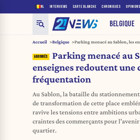
NL
INTERVIEWS
CARTE BLANCHE
CHRONIQUES
OPINION
BELGIQUE
Accueil
Belgique
Parking menacé au Sablon, les e
de fréquentation
Parking menacé au S
enseignes redoutent une 
fréquentation
Au Sablon, la bataille du stationnement 
de transformation de cette place emblé
ravive les tensions entre ambitions urba
craintes des commerçants pour l’aveni
quartier.