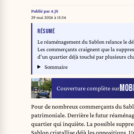
Publié par
A JS
29 mai 2026 à 15:34
DE L'ARTICLE
RÉSUMÉ
Le réaménagement du Sablon relance le déba
Les commerçants craignent que la suppress
d’un quartier déjà touché par plusieurs c
Sommaire
MOBI
Couverture complète sur
Pour de nombreux commerçants du Sablon
patrimoniale. Derrière le futur réaménage
quartier qui inquiète. La possible suppre
Sablon cristallise déjà les oppositions. 