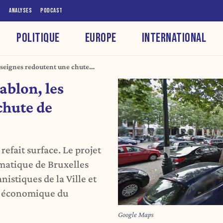
S
ANALYSES
PODCAST
POLITIQUE
EUROPE
INTERNATIONAL
nseignes redoutent une chute
ablon, les
chute de
refait surface. Le projet
matique de Bruxelles
nistiques de la Ville et
r économique du
Google Maps