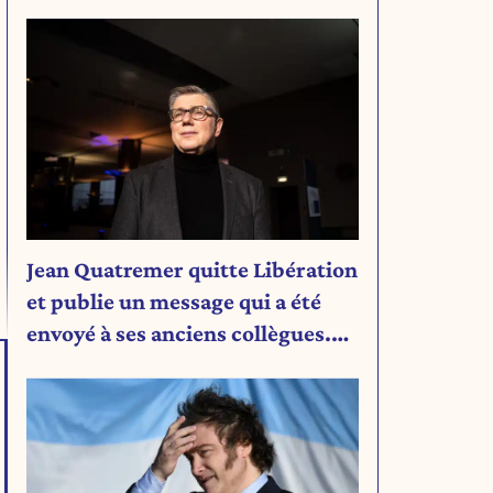
Jean Quatremer quitte Libération
et publie un message qui a été
envoyé à ses anciens collègues.
Découvrez son message.