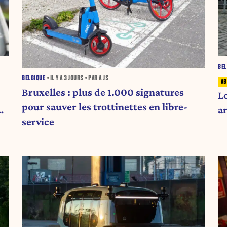
BEL
BELGIQUE
• IL Y A
3 JOURS
• PAR A JS
Bruxelles : plus de 1.000 signatures
Lo
pour sauver les trottinettes en libre-
PV
ar
service