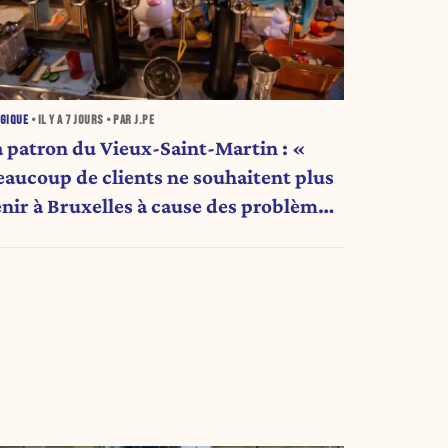
GIQUE
• IL Y A
7 JOURS
• PAR J.PE
a patron du Vieux-Saint-Martin : «
eaucoup de clients ne souhaitent plus
enir à Bruxelles à cause des problèmes
e parking, sécurité et propreté. »