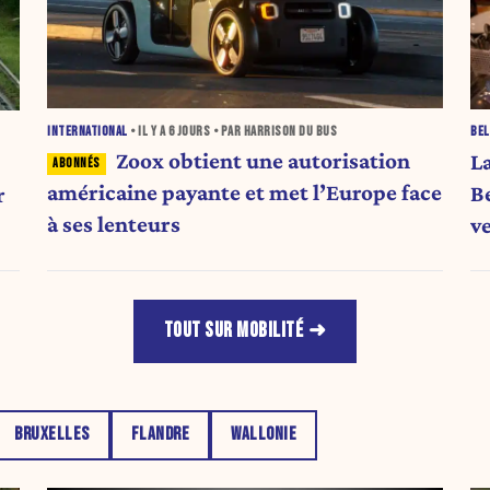
INTERNATIONAL
• IL Y A
6 JOURS
• PAR HARRISON DU BUS
BEL
Zoox obtient une autorisation
L
américaine payante et met l’Europe face
B
r
à ses lenteurs
v
d
TOUT SUR MOBILITÉ
BRUXELLES
FLANDRE
WALLONIE