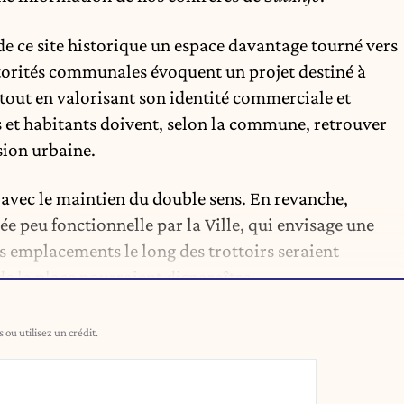
 de ce site historique un espace davantage tourné vers
 autorités communales évoquent un projet destiné à
 tout en valorisant son identité commerciale et
és et habitants doivent, selon la commune, retrouver
sion urbaine.
é avec le maintien du double sens. En revanche,
ée peu fonctionnelle par la Ville, qui envisage une
s emplacements le long des trottoirs seraient
de la place pourraient disparaître.
ou utilisez un crédit.