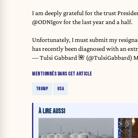
I am deeply grateful for the trust Presid
@ODNIgov
for the last year and a half.
Unfortunately, I must submit my resigna
has recently been diagnosed with an ex
— Tulsi Gabbard 🌺 (@TulsiGabbard)
M
MENTIONNÉS DANS CET ARTICLE
TRUMP
USA
À LIRE AUSSI