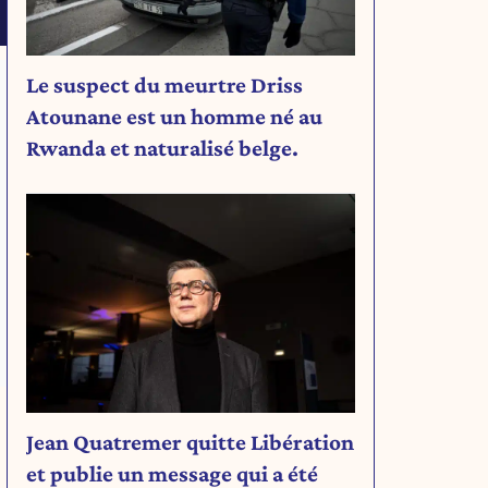
Le suspect du meurtre Driss
Atounane est un homme né au
Rwanda et naturalisé belge.
Jean Quatremer quitte Libération
et publie un message qui a été