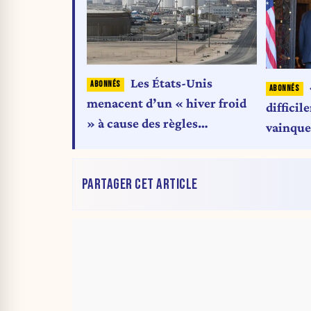
Les États-Unis
menacent d’un « hiver froid
difficil
» à cause des règles
vainque
climatiques
n’a pas
PARTAGER CET ARTICLE