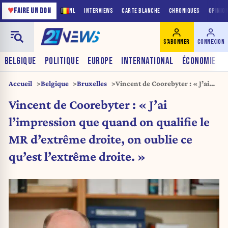
♥
FAIRE UN DON
NL
INTERVIEWS
CARTE BLANCHE
CHRONIQUES
OPINIO
S'ABONNER
CONNEXION
BELGIQUE
POLITIQUE
EUROPE
INTERNATIONAL
ÉCONOMIE
Accueil
Belgique
Bruxelles
Vincent de Coorebyter : « J’ai
l’impression que quand on
Vincent de Coorebyter : « J’ai
qualifie le MR d’extrême droite,
on oublie ce qu’est l’extrême
l’impression que quand on qualifie le
droite. »
MR d’extrême droite, on oublie ce
qu’est l’extrême droite. »