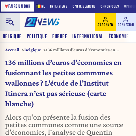
♥
FAIRE UN DON
NL
INTERVIEWS
CARTE BLANCHE
CHRONIQUES
OPINIO
S'ABONNER
CONNEXION
BELGIQUE
POLITIQUE
EUROPE
INTERNATIONAL
ÉCONOMIE
Accueil
Belgique
136 millions d’euros d’économies en
fusionnant les petites communes wallonnes
136 millions d’euros d’économies en
? L’étude de l’Institut Itinera n’est pas
sérieuse (carte blanche)
fusionnant les petites communes
wallonnes ? L’étude de l’Institut
Itinera n’est pas sérieuse (carte
blanche)
Alors qu'on présente la fusion des
petites communes comme une source
d’économies, l'analyse de Quentin