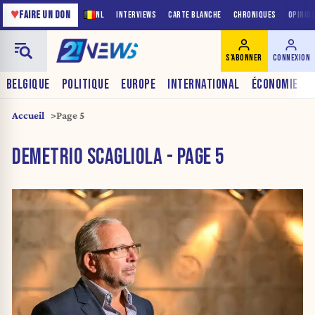
♥
FAIRE UN DON
NL
INTERVIEWS
CARTE BLANCHE
CHRONIQUES
OPINIO
S'ABONNER
CONNEXION
BELGIQUE
POLITIQUE
EUROPE
INTERNATIONAL
ÉCONOMIE
Accueil
Page 5
DEMETRIO SCAGLIOLA - PAGE 5