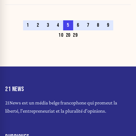
1
2
3
4
5
6
7
8
9
10
20
29
21 NEWS
21News est un média belge francophone qui promeut la
liberté, l'entrepreneuriat et la pluralité d'opinions.