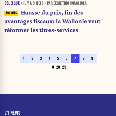
BELGIQUE
• IL Y A
3 MOIS
• PAR DEMETRIO SCAGLIOLA
Hausse du prix, fin des
avantages fiscaux: la Wallonie veut
réformer les titres-services
1
2
3
4
5
6
7
8
9
10
20
29
21 NEWS