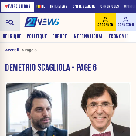
♥
FAIRE UN DON
NL
INTERVIEWS
CARTE BLANCHE
CHRONIQUES
OPINIO
S'ABONNER
CONNEXION
BELGIQUE
POLITIQUE
EUROPE
INTERNATIONAL
ÉCONOMIE
Accueil
Page 6
DEMETRIO SCAGLIOLA - PAGE 6