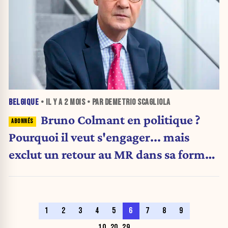
BELGIQUE
• IL Y A
2 MOIS
• PAR DEMETRIO SCAGLIOLA
Bruno Colmant en politique ?
Pourquoi il veut s'engager... mais
exclut un retour au MR dans sa forme
actuelle
1
2
3
4
5
6
7
8
9
10
20
29