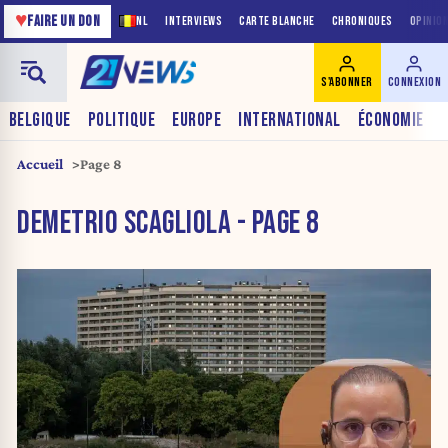
♥
FAIRE UN DON
NL
INTERVIEWS
CARTE BLANCHE
CHRONIQUES
OPINIO
S'ABONNER
CONNEXION
BELGIQUE
POLITIQUE
EUROPE
INTERNATIONAL
ÉCONOMIE
Accueil
Page 8
DEMETRIO SCAGLIOLA - PAGE 8