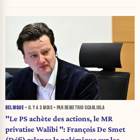
BELGIQUE
• IL Y A
3 MOIS
• PAR DEMETRIO SCAGLIOLA
"Le PS achète des actions, le MR
privatise Walibi ": François De Smet
(Défi) relance la polémique sur les