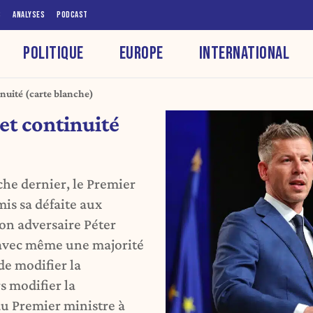
S
ANALYSES
PODCAST
POLITIQUE
EUROPE
INTERNATIONAL
inuité (carte blanche)
et continuité
he dernier, le Premier
is sa défaite aux
 son adversaire Péter
 avec même une majorité
de modifier la
s modifier la
du Premier ministre à