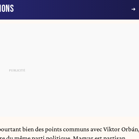
IONS
 pourtant
bien
des points communs avec Viktor Orbán
 du même parti politique. Magyar est
partisan