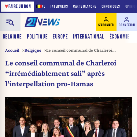
♥
FAIRE UN DON
NL
INTERVIEWS
CARTE BLANCHE
CHRONIQUES
OPINIO
S'ABONNER
CONNEXION
BELGIQUE
POLITIQUE
EUROPE
INTERNATIONAL
ÉCONOMIE
Accueil
Belgique
Le conseil communal de Charleroi
“irrémédiablement sali” après
Le conseil communal de Charleroi
l’interpellation pro-Hamas
“irrémédiablement sali” après
l’interpellation pro-Hamas