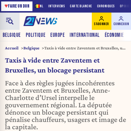
♥
FAIRE UN DON
NL
INTERVIEWS
CARTE BLANCHE
CHRONIQUES
OPINIO
S'ABONNER
CONNEXION
BELGIQUE
POLITIQUE
EUROPE
INTERNATIONAL
ÉCONOMIE
Accueil
Belgique
Taxis à vide entre Zaventem et Bruxelles, un
blocage persistant
Taxis à vide entre Zaventem et
Bruxelles, un blocage persistant
Face à des règles jugées incohérentes
entre Zaventem et Bruxelles, Anne-
Charlotte d’Ursel interpelle le
gouvernement régional. La députée
dénonce un blocage persistant qui
pénalise chauffeurs, usagers et image de
la capitale.