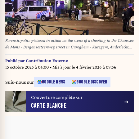
Forensic police pictured in action on the scene of a shooting in the Chaussee
de Mons - Bergensesteenweg street in Cureghem - Kuregem, Anderlecht,
Brussels on Friday 18 April 2025. On Friday evening a person got seriously
injured in a shooting incident. BELGA PHOTO JENS THEYS
Publié par
Contribution Externe
15 octobre 2025 à 04:00
• Mis à jour le
4 février 2026 à 09:56
Suis-nous sur
GOOGLE NEWS
GOOGLE DISCOVER
Couverture complète sur
CARTE BLANCHE