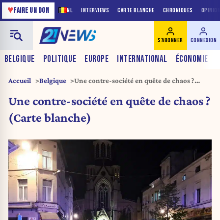
♥
FAIRE UN DON
NL
INTERVIEWS
CARTE BLANCHE
CHRONIQUES
OPINIO
S'ABONNER
CONNEXION
BELGIQUE
POLITIQUE
EUROPE
INTERNATIONAL
ÉCONOMIE
Accueil
Belgique
Une contre-société en quête de chaos ?
(Carte blanche)
Une contre-société en quête de chaos ?
(Carte blanche)