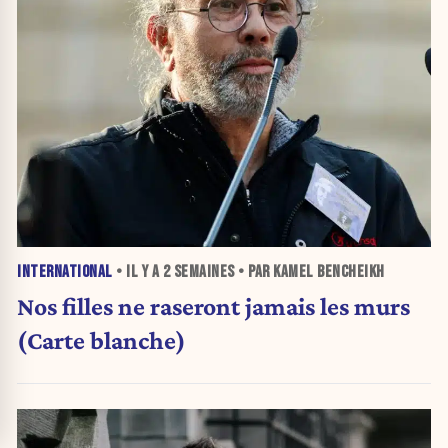
INTERNATIONAL
• IL Y A
2 SEMAINES
• PAR KAMEL BENCHEIKH
Nos filles ne raseront jamais les murs
(Carte blanche)