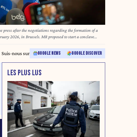
e press after the negotiations regarding the formation of a
uary 2026, in Brussels. MR proposed to start a conclave
ully functioning Brussels government) which will only end
 Last January 30th was the 600th day without a government
Suis-nous sur
GOOGLE NEWS
GOOGLE DISCOVER
O MARIUS BURGELMAN
LES PLUS LUS