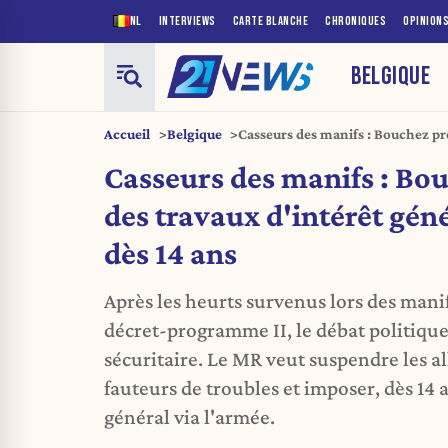
NL
INTERVIEWS
CARTE BLANCHE
CHRONIQUES
OPINION
BELGIQUE
Accueil
Belgique
Casseurs des manifs : Bouchez pr
général via l'armée dès 14 ans
Casseurs des manifs : Bo
des travaux d'intérêt gén
dès 14 ans
Après les heurts survenus lors des manif
décret-programme II, le débat politique 
sécuritaire. Le MR veut suspendre les al
fauteurs de troubles et imposer, dès 14 
général via l'armée.